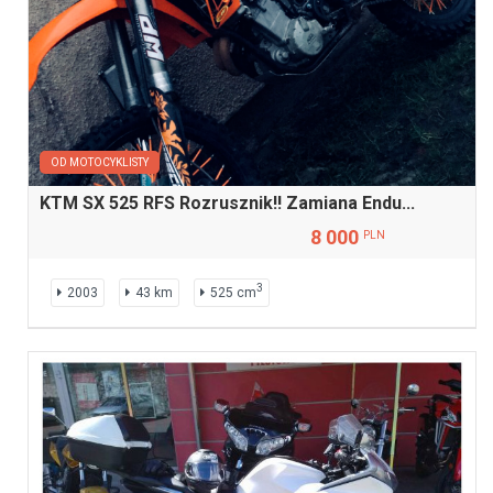
OD MOTOCYKLISTY
KTM SX 525 RFS Rozrusznik!! Zamiana Endu...
8 000
PLN
3
2003
43 km
525 cm