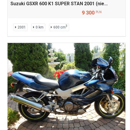
Suzuki GSXR 600 K1 SUPER STAN 2001 (nie...
9 300
PLN
3
2001
0 km
600 cm