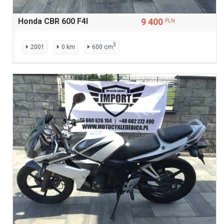
Honda CBR 600 F4I
9 400
PLN
3
2001
0 km
600 cm