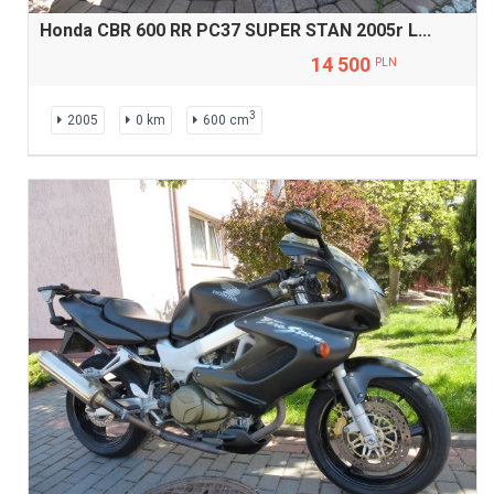
Honda CBR 600 RR PC37 SUPER STAN 2005r L...
14 500
PLN
3
2005
0 km
600 cm