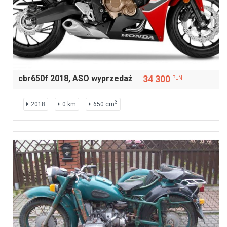
cbr650f 2018, ASO wyprzedaż
34 300
PLN
3
2018
0 km
650 cm