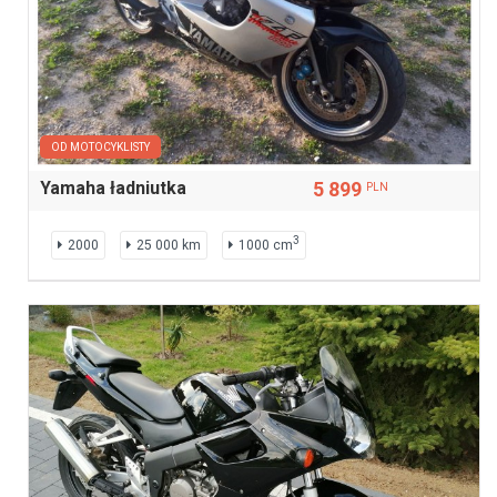
OD MOTOCYKLISTY
Yamaha ładniutka
5 899
PLN
3
2000
25 000 km
1000 cm