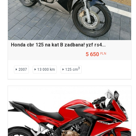
Honda cbr 125 na kat B zadbana! yzf rs4...
5 650
PLN
3
2007
13 000 km
125 cm