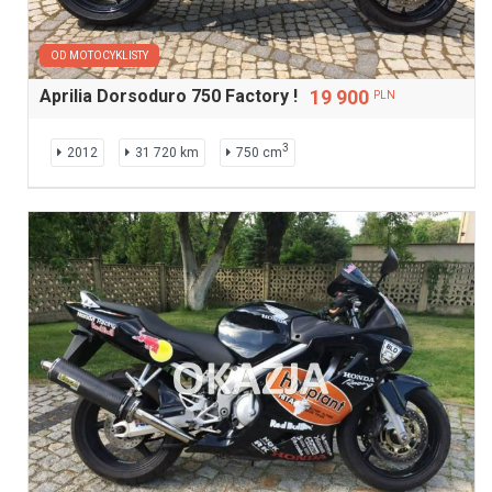
OD MOTOCYKLISTY
Aprilia Dorsoduro 750 Factory !
19 900
PLN
3
2012
31 720 km
750 cm