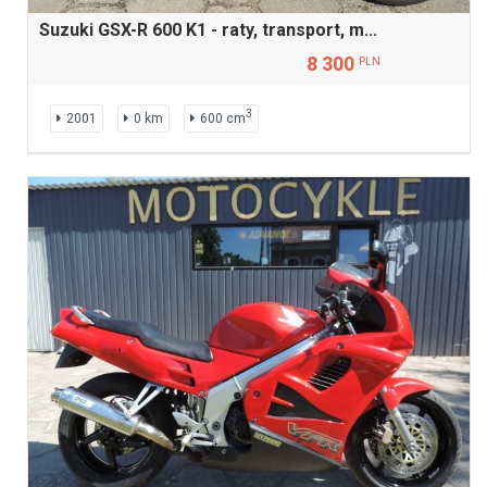
Suzuki GSX-R 600 K1 - raty, transport, m...
8 300
PLN
3
2001
0 km
600 cm