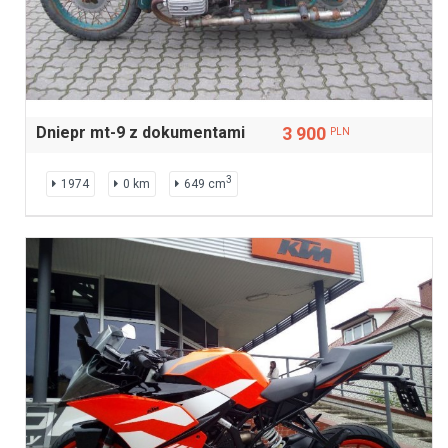
Dniepr mt-9 z dokumentami
3 900
PLN
3
1974
0 km
649 cm