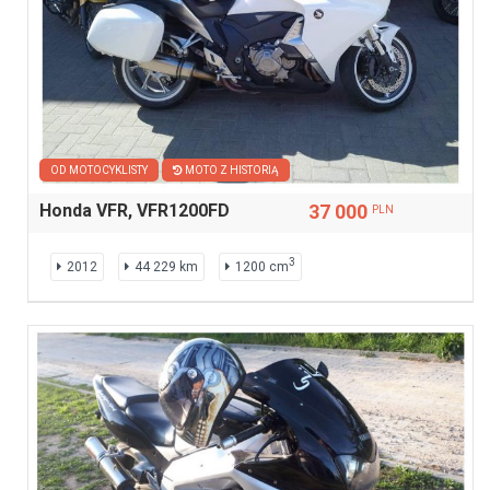
OD MOTOCYKLISTY
MOTO Z HISTORIĄ
Honda VFR, VFR1200FD
37 000
PLN
3
2012
44 229 km
1200 cm