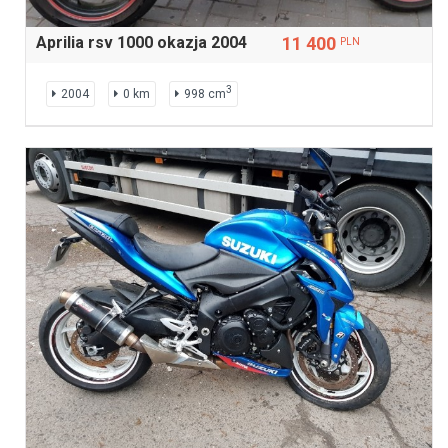
Aprilia rsv 1000 okazja 2004
11 400
PLN
3
2004
0 km
998 cm