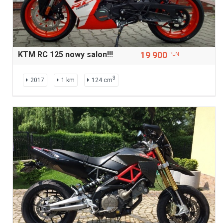
KTM RC 125 nowy salon!!!
19 900
PLN
3
2017
1 km
124 cm