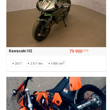
Kawasaki H2
79 900
PLN
3
2017
2 511 km
1000 cm