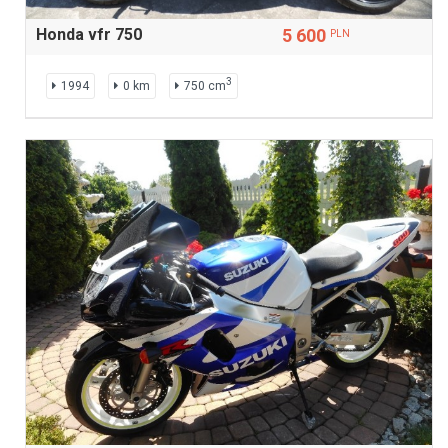
Honda vfr 750
5 600
PLN
3
1994
0 km
750 cm