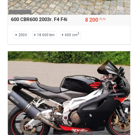
600 CBR600 2003r. F4 F4i
8 200
PLN
3
2003
18 600 km
600 cm