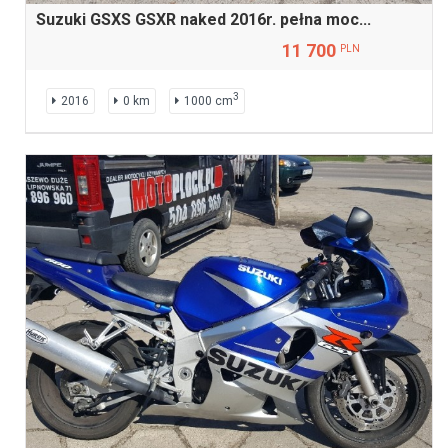
Suzuki GSXS GSXR naked 2016r. pełna moc...
11 700
PLN
3
2016
0 km
1000 cm