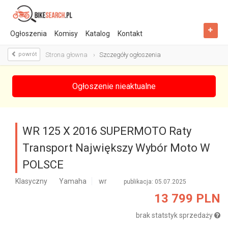
Ogłoszenia
Komisy
Katalog
Kontakt
powrót
Strona głowna
Szczegóły ogłoszenia
Ogłoszenie nieaktualne
WR 125 X 2016 SUPERMOTO Raty
Transport Największy Wybór Moto W
POLSCE
Klasyczny
Yamaha
wr
publikacja: 05.07.2025
13 799 PLN
brak statstyk sprzedaży