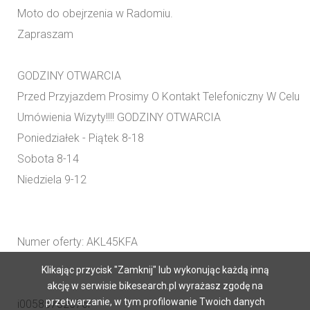
Moto do obejrzenia w Radomiu.
Zapraszam
GODZINY OTWARCIA
Przed Przyjazdem Prosimy O Kontakt Telefoniczny W Celu
Umówienia Wizyty!!!! GODZINY OTWARCIA
Poniedziałek - Piątek 8-18
Sobota 8-14
Niedziela 9-12
Numer oferty: AKL45KFA
Klikając przycisk "Zamknij" lub wykonując każdą inną
akcję w serwisie bikesearch.pl wyrażasz zgodę na
przetwarzanie, w tym profilowanie Twoich danych
i00585782076i