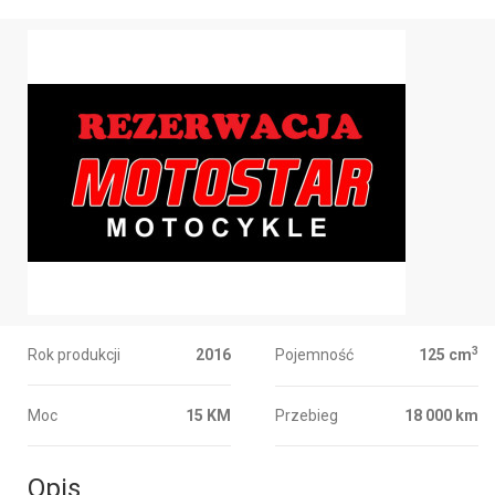
3
Rok produkcji
2016
Pojemność
125 cm
Moc
15 KM
Przebieg
18 000 km
Opis