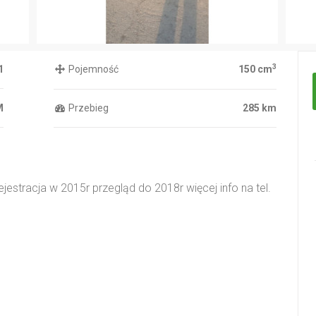
3
1
Pojemność
150 cm
M
Przebieg
285 km
estracja w 2015r przegląd do 2018r więcej info na tel.