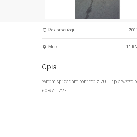
Rok produkcji
201
Moc
11 K
Opis
Witam,sprzedam rometa z 2011r pierwsza rej
608521727