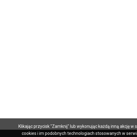
Klikając przycisk "Zamknij" lub wykonując każdą inną akcję 
cookies i im podobnych technologiach stosowanych w serwi