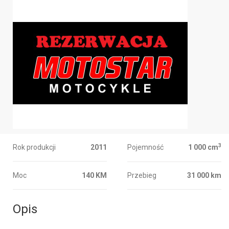
3
Rok produkcji
2011
Pojemność
1 000 cm
Moc
140 KM
Przebieg
31 000 km
Opis